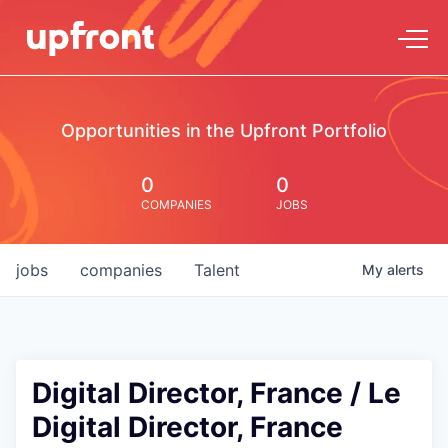
Opportunities in the Upfront Portfolio
0
0
COMPANIES
JOBS
jobs
companies
Talent
My
alerts
Digital Director, France / Le
Digital Director, France