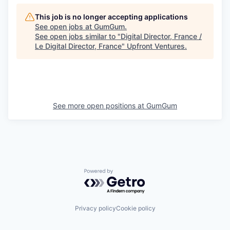
This job is no longer accepting applications
See open jobs at
GumGum
.
See open jobs similar to "
Digital Director, France /
Le Digital Director, France
"
Upfront Ventures
.
See more open positions at
GumGum
Powered by Getro.com
Privacy policy
Cookie policy